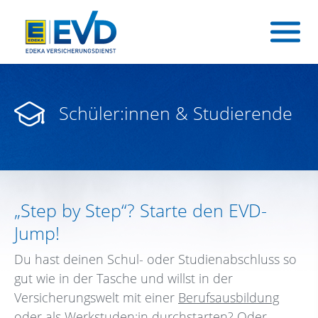
Schüler:innen & Studierende
„Step by Step“? Starte den EVD-
Jump!
Du hast deinen Schul- oder Studienabschluss so
gut wie in der Tasche und willst in der
Versicherungswelt mit einer
Berufsausbildung
oder als
Werkstuden:in
durchstarten? Oder