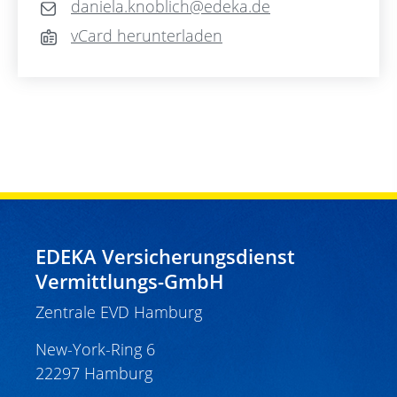
daniela.knoblich@edeka.de
vCard herunterladen
EDEKA Versicherungsdienst
Vermittlungs-GmbH
Zentrale EVD Hamburg
New-York-Ring 6
22297 Hamburg