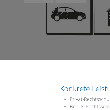
Konkrete Leis
Privat-Rechtsschu
Berufs-Rechtssch