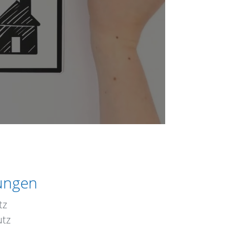
tungen
tz
utz