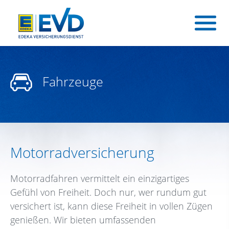
Fahrzeuge
Motorradversicherung
Motorradfahren vermittelt ein einzigartiges
Gefühl von Freiheit. Doch nur, wer rundum gut
versichert ist, kann diese Freiheit in vollen Zügen
genießen. Wir bieten umfassenden